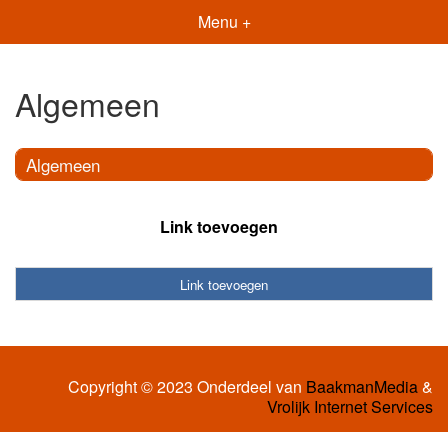
Menu +
Algemeen
Algemeen
Link toevoegen
Link toevoegen
Copyright © 2023 Onderdeel van
BaakmanMedia
&
Vrolijk Internet Services